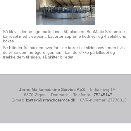
Så fik vi i denne uge malket ind i 50 pladsers BouMatic Streamline
karrusel med viewpoint, Escorter suprême kodriver og 4 selektions
bokse.
Se billeder fra stalden ovenfor - de kører i et slideshow - men hvis
du vil se dem hurtigere igennem, kan du klikke på billedet og
trække dem til siden, så skifter billedet.
Jørns Malkemaskine Service ApS
Industrivej 1A
6870 Ølgod
Danmark
Telefonnr.
:
75245147
E-mail
:
CVR-nummer
:
27736815