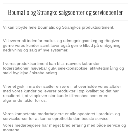
Boumatic og Strangko salgscenter og servicecenter
Vi kan tilbyde hele Boumatic og Strangkos produktsortiment.
Vi leverer alt indenfor malke- og udmugningsanlæg og rådgiver
gerne vores kunder samt laver også gerne tilbud på ombygning,
nedrivning og salg af nye systemer.
I vores produktsortiment kan bl.a. nævnes kobørster,
foderstationer, hævebar gulv, selektionsbokse, aktivitetsmåling og
stald hygiejne / skrabe anlæg.
Vi er et jysk firma der sætter en ære i, at overholde vores aftaler
med vores kunder og leverer produkter i top kvalitet og det har
resulteret i, at vi oplever stor kunde tilfredshed som er en
afgørende faktor for os.
Vores kompetente medarbejdere er alle opdateret i produkt- og
servicekurser for at kunne opretholde den bedste service.
Vores medarbejdere har meget bred erfaring med både service og
montage.